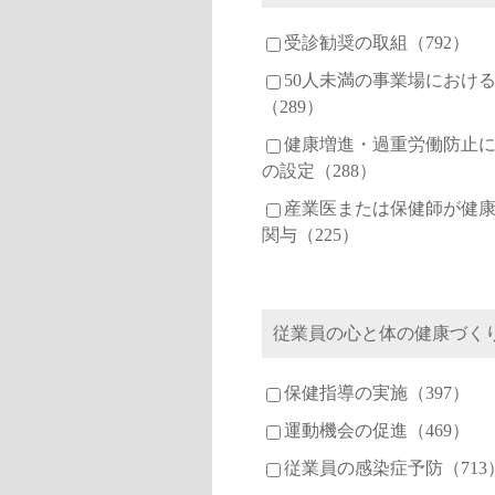
受診勧奨の取組（792）
50人未満の事業場におけ
（289）
健康増進・過重労働防止
の設定（288）
産業医または保健師が健
関与（225）
従業員の心と体の健康づく
保健指導の実施（397）
運動機会の促進（469）
従業員の感染症予防（713