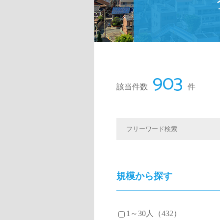
903
該当件数
件
規模から探す
1～30人（432）