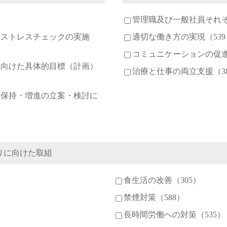
管理職及び一般社員それぞ
るストレスチェックの実施
適切な働き方の実現（539
コミュニケーションの促進
に向けた具体的目標（計画）
治療と仕事の両立支援（3
康保持・増進の立案・検討に
りに向けた取組
食生活の改善（305）
禁煙対策（588）
）
長時間労働への対策（535）