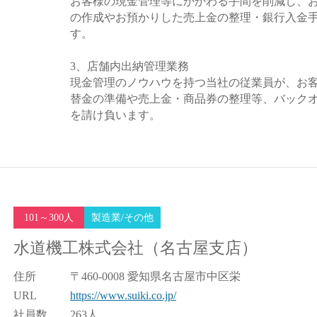
お客様の現金管理等にかかわる手間を削減し、
の作成やお預かりした売上金の整理・銀行入金
す。
3、店舗内出納管理業務
現金管理のノウハウを持つ当社の従業員が、お
替金の準備や売上金・商品券の整理等、バック
を請け負います。
101～300人
製造業/その他
水道機工株式会社（名古屋支店）
住所
〒460-0008 愛知県名古屋市中区栄
URL
https://www.suiki.co.jp/
社員数
263人