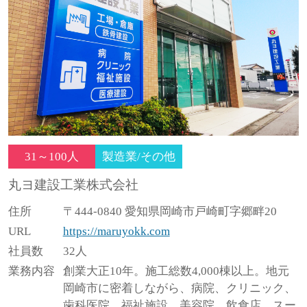
31～100人
製造業/その他
丸ヨ建設工業株式会社
住所
〒444-0840 愛知県岡崎市戸崎町字郷畔20
URL
https://maruyokk.com
社員数
32人
業務内容
創業大正10年。施工総数4,000棟以上。地元
岡崎市に密着しながら、病院、クリニック、
歯科医院、福祉施設、美容院、飲食店、スー