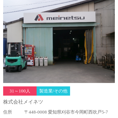
31～100人
製造業/その他
株式会社メイネツ
住所
〒448-0008 愛知県刈谷市今岡町西吹戸5-7