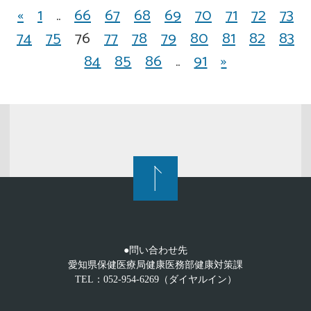
«
1
..
66
67
68
69
70
71
72
73
74
75
76
77
78
79
80
81
82
83
84
85
86
..
91
»
●問い合わせ先
愛知県保健医療局健康医務部健康対策課
TEL：052-954-6269（ダイヤルイン）