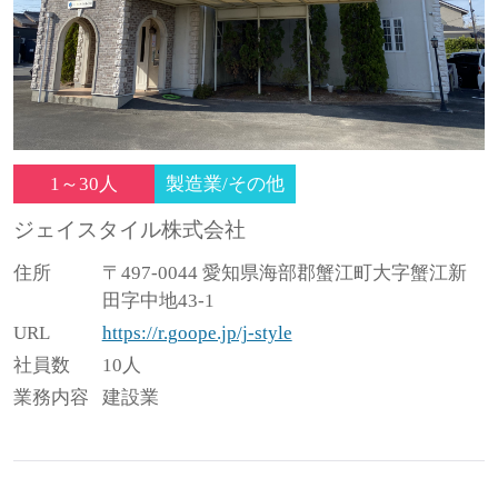
1～30人
製造業/その他
ジェイスタイル株式会社
住所
〒497-0044 愛知県海部郡蟹江町大字蟹江新
田字中地43-1
URL
https://r.goope.jp/j-style
社員数
10人
業務内容
建設業