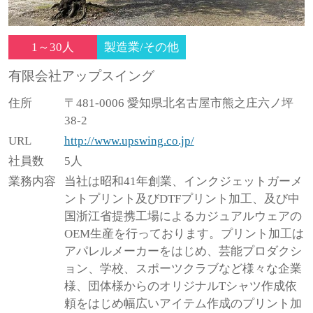
1～30人
製造業/その他
有限会社アップスイング
住所
〒481-0006 愛知県北名古屋市熊之庄六ノ坪
38-2
URL
http://www.upswing.co.jp/
社員数
5人
業務内容
当社は昭和41年創業、インクジェットガーメ
ントプリント及びDTFプリント加工、及び中
国浙江省提携工場によるカジュアルウェアの
OEM生産を行っております。プリント加工は
アパレルメーカーをはじめ、芸能プロダクシ
ョン、学校、スポーツクラブなど様々な企業
様、団体様からのオリジナルTシャツ作成依
頼をはじめ幅広いアイテム作成のプリント加