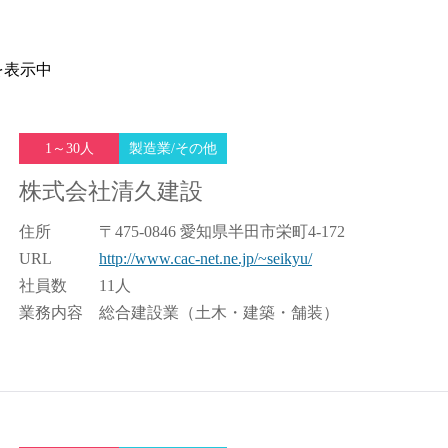
を表示中
1～30人
製造業/その他
株式会社清久建設
住所
〒475-0846 愛知県半田市栄町4-172
URL
http://www.cac-net.ne.jp/~seikyu/
社員数
11人
業務内容
総合建設業（土木・建築・舗装）