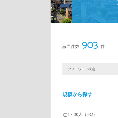
903
該当件数
件
規模から探す
1～30人（432）