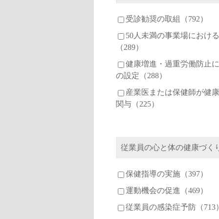
受診勧奨の取組（792）
50人未満の事業場におけ
（289）
健康増進・過重労働防止
の設定（288）
産業医または保健師が健
関与（225）
従業員の心と体の健康づく
保健指導の実施（397）
運動機会の促進（469）
従業員の感染症予防（713